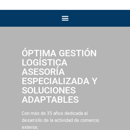
ÓPTIMA GESTIÓN
LOGÍSTICA
ASESORÍA
ESPECIALIZADA Y
SOLUCIONES
ADAPTABLES
Con más de 35 años dedicada al
desarrollo de la actividad de comercio
exterior,